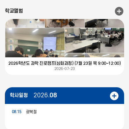
학교앨범
학교앨범
2026학년도 과학 진로캠프(심화과정) (7월 23일 목 9:00~12:00)
2026-07-23
일정 더보기
2026.
08
학사일정
08.15
광복절