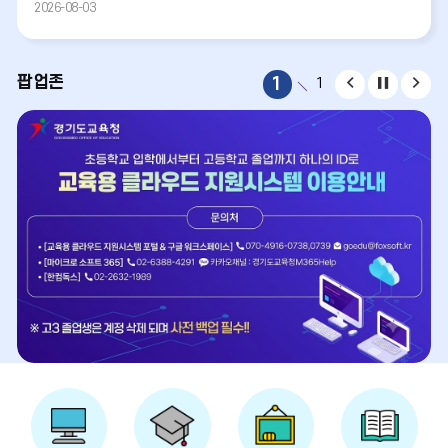
2026-08-03
팝
팝
팝
팝업존
1
1
업
업
업
존
존
존
이
정
다
전
지
음
바
로
가