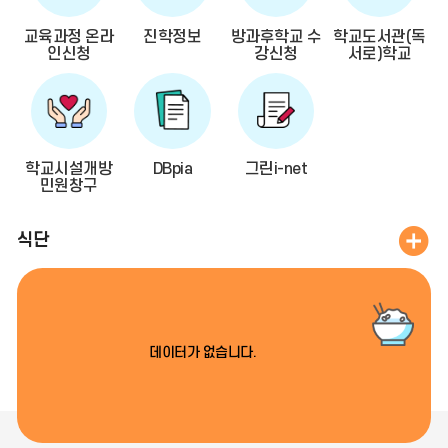
기
교육과정 온라
진학정보
방과후학교 수
학교도서관(독
인신청
강신청
서로)학교
학교시설개방
DBpia
그린i-net
민원창구
오늘의 식
식단
데이터가 없습니다.