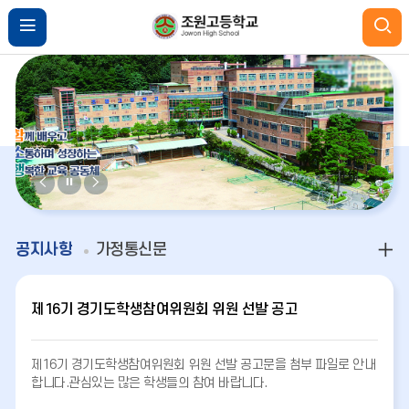
비
비
비
주
주
주
얼
얼
얼
공지사항
가정통신문
이
정
다
전
지
음
제16기 경기도학생참여위원회 위원 선발 공고
제16기 경기도학생참여위원회 위원 선발 공고문을 첨부 파일로 안내
합니다.관심있는 많은 학생들의 참여 바랍니다.